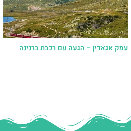
עמק אגאדין – הגעה עם רכבת ברנינה