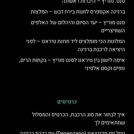
סנט. מוריץ – היכרות ראשונה
ברנינה אקספרס לזוגות בירח דבש – המלצות
סנט מוריץ – יעד הסיום והיהלום של האלפים
השוויצריים
המלונות הכי מומלצים ליד תחנת טיראנו – לפני
היציאה לרכבת ברנינה
איפה לישון בין טיראנו לסנט מוריץ – בקתות הרים,
נופים וקסם אלפיני
כרטיסים
איך לבחור את סוג הרכבת, הכרטיס והמסלול
שמתאימים לך
טיול יום מדזנצאנו (Desenzano) עם רכבת ברנינה