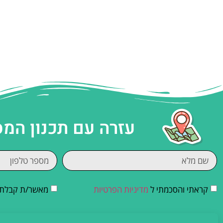
עזרה עם תכנון המ
קראתי והסכמתי ל
מדיניות הפרטיות
מאשר/ת קבלת די