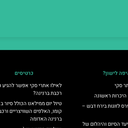
פה לישון?
כרטיסים
ר סקי
לאילו אתרי סקי אפשר להגיע 
רכבת ברנינה?
 היכרות ראשונה
טיול יום ממילאנו הכולל סיור ב
ס לזוגות בירח דבש –
קומו, האלפים השוויצריים ורכב
ברנינה האדומה
יעד הסיום והיהלום של