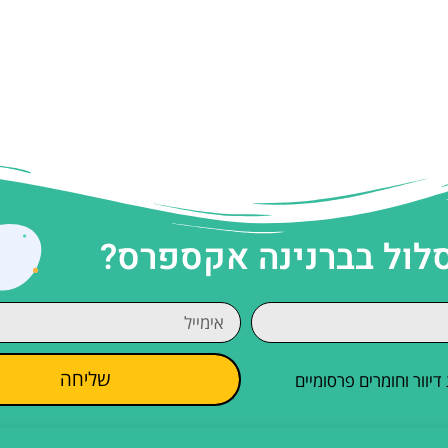
סלול בברנינה אקספרס?
שליחה
וור וחומרים פרסומיים