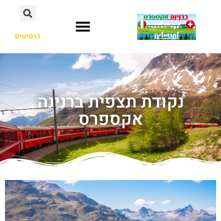
כרטיסים
נקודת תצפית ברנינה
אקספרס