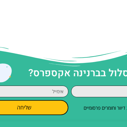
סלול בברנינה אקספרס?
שליחה
וור וחומרים פרסומיים