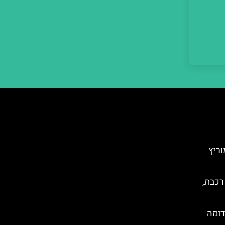
ריץ
רכבת,
דומה