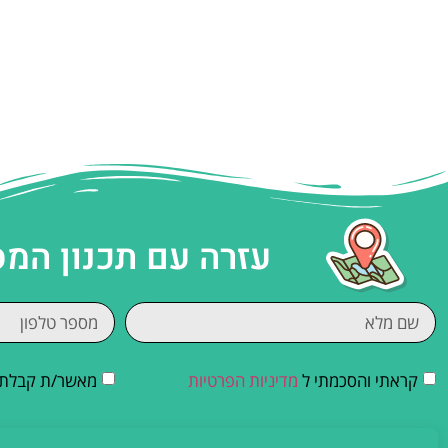
עזרה עם תכנון המ
קראתי והסכמתי ל
מדיניות הפרטיות
מאשר/ת קבלת די