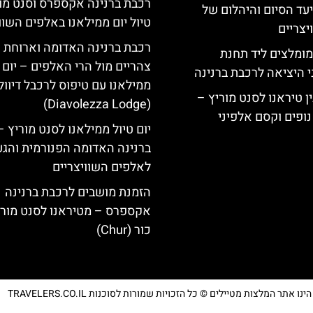
רכבת ברנינה אקספרס וסנט מו
יעד הסיום והיהלום של
טיול יום ממילאנו באלפים השוו
צריים
רכבת ברנינה האדומה וארוחת
מומלצים ליד תחנת
צהריים מול הרי האלפים – יום 
י היציאה לרכבת ברנינה
ממילאנו עם טיפוס לרכבל דיוו
ן טיראנו לסנט מוריץ –
(Diavolezza Lodge)
נופים וקסם אלפיני
יום טיול ממילאנו לסנט מוריץ 
ברנינה האדומה הפנורמית והג
לאלפים השוויצריים
הזמנת מושבים לרכבת ברנינה
אקספרס – מטיראנו לסנט מורי
כור (Chur)
נו אתר המלצות מטיילים © כל הזכויות שמורות לסוכנות TRAVELERS.CO.IL