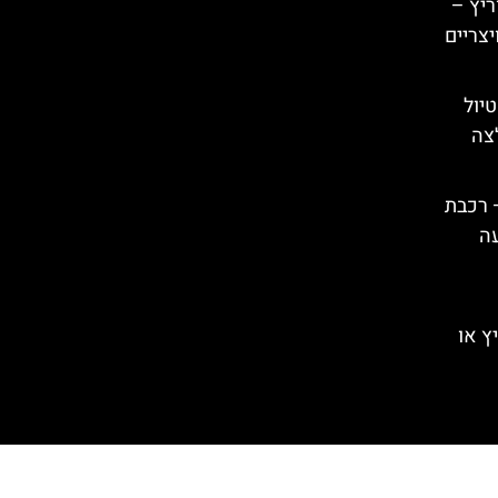
ריץ –
יצריים
טיול
לצה
– רכבת
עה
ץ או