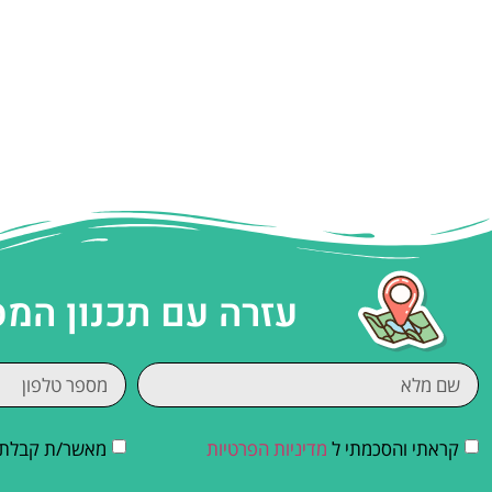
עזרה עם תכנון המ
קראתי והסכמתי ל
מדיניות הפרטיות
מאשר/ת קבלת די