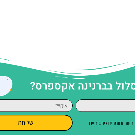
סלול בברנינה אקספרס?
שליחה
וור וחומרים פרסומיים