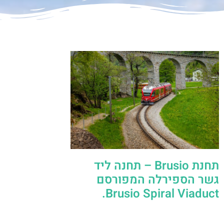
תחנת Brusio – תחנה ליד
גשר הספירלה המפורסם
Brusio Spiral Viaduct.