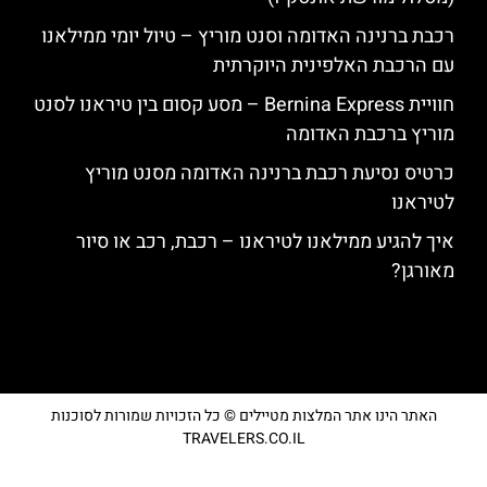
רכבת ברנינה האדומה וסנט מוריץ – טיול יומי ממילאנו
עם הרכבת האלפינית היוקרתית
חוויית Bernina Express – מסע קסום בין טיראנו לסנט
מוריץ ברכבת האדומה
כרטיס נסיעת רכבת ברנינה האדומה מסנט מוריץ
לטיראנו
איך להגיע ממילאנו לטיראנו – רכבת, רכב או סיור
מאורגן?
האתר הינו אתר המלצות מטיילים © כל הזכויות שמורות לסוכנות
TRAVELERS.CO.IL