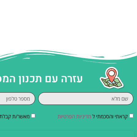
עזרה עם תכנון המ
קראתי והסכמתי ל
מדיניות הפרטיות
מאשר/ת קבלת די