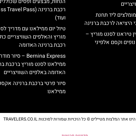
הנחות, מבצעים ופסים שכוללי
צריים
רכבת ברנינה ( Travel Pass
מומלצים ליד תחנת
ועוד)
י היציאה לרכבת ברנינה
טיול יום ממילאנו עם מדריך לס
ן טיראנו לסנט מוריץ –
מוריץ והאלפים השוויצריים כול
נופים וקסם אלפיני
רכבת ברנינה האדומה
Bernina Express – סיור מוד
ממילאנו לסנט מוריץ ברכבת בר
האדומה באלפים השוויצריים
סיור פרטי ברכבת ברנינה אקס
ממילאנו
נו אתר המלצות מטיילים © כל הזכויות שמורות לסוכנות TRAVELERS.CO.IL
מדיניות פרטיות