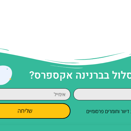
סלול בברנינה אקספרס?
שליחה
וור וחומרים פרסומיים