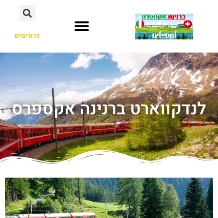
כרטיסים
לנדקווארט ברנינה אקספרס