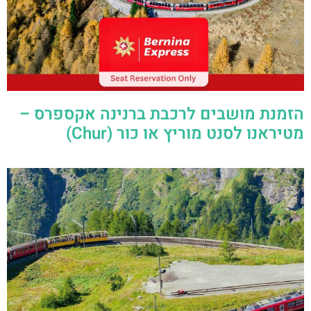
הזמנת מושבים לרכבת ברנינה אקספרס –
מטיראנו לסנט מוריץ או כור (Chur)