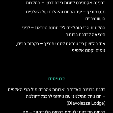
ברנינה אקספרס לזוגות בירח דבש – המלצות
סנט מוריץ – יעד הסיום והיהלום של האלפים
השוויצריים
המלונות הכי מומלצים ליד תחנת טיראנו – לפני
היציאה לרכבת ברנינה
איפה לישון בין טיראנו לסנט מוריץ – בקתות הרים,
נופים וקסם אלפיני
כרטיסים
רכבת ברנינה האדומה וארוחת צהריים מול הרי האלפים
– יום טיול ממילאנו עם טיפוס לרכבל דיוולצה
(Diavolezza Lodge)
כרטיס חד־כיווני לעומת כרטיס הלוך־חזור – מה