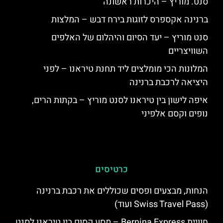
סנט. מוריץ – היכרות ראשונה
ברנינה אקספרס לזוגות בירח דבש – המלצות
סנט מוריץ – יעד הסיום והיהלום של האלפים
השוויצריים
המלונות הכי מומלצים ליד תחנת טיראנו – לפני
היציאה לרכבת ברנינה
איפה לישון בין טיראנו לסנט מוריץ – בקתות הרים,
נופים וקסם אלפיני
כרטיסים
הנחות, מבצעים ופסים שכוללים את רכבת ברנינה
(Swiss Travel Pass ועוד)
חוויית Bernina Express – מסע קסום בין טיראנו לסנט