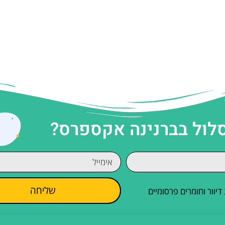
סלול בברנינה אקספרס?
שליחה
וור וחומרים פרסומיים