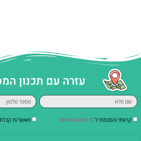
עזרה עם תכנון המ
קראתי והסכמתי ל
מדיניות הפרטיות
מאשר/ת קבלת די