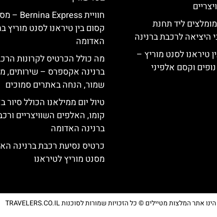
צריים
חוויית Bernina Express 
מומלצים ליד תחנת
קסום בין טיראנו לסנט מוריץ ב
י היציאה לרכבת ברנינה
האדומה
ן טיראנו לסנט מוריץ –
מה כולל הכרטיס לקרונות הרכ
נופים וקסם אלפיני
ברנינה אקספרס – שירותים, מ
שמור, הנחה באתרים סמוכים
טיול יום ממילאנו הכולל סיור ב
קומו, האלפים השוויצריים ורכב
ברנינה האדומה
כרטיס נסיעת רכבת ברנינה הא
מסנט מוריץ לטיראנו
נו אתר המלצות מטיילים © כל הזכויות שמורות לסוכנות TRAVELERS.CO.IL