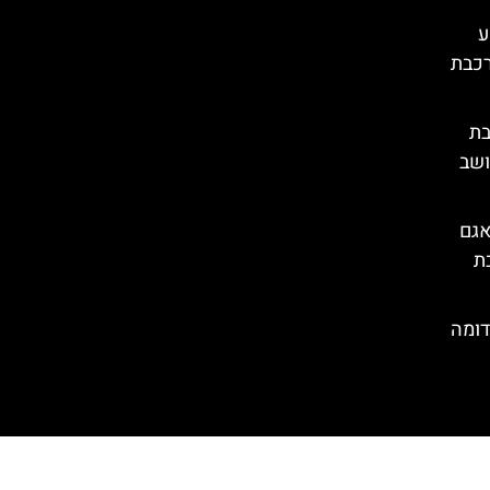
– מסע
רכבת
בת
ושב
אגם
ת
דומה