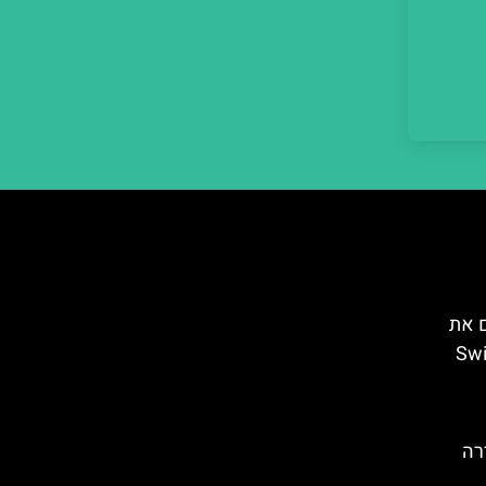
ם את
Swiss
רה