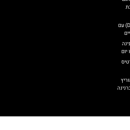
ת
טיול יום מדזנצאנו (Desenzano) עם
ים
ינה
יום
טיס
וריץ
רנינה