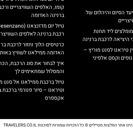
קומו, האלפים השוויצריים ורכב
יעד הסיום והיהלום של
ברנינה האדומה
צריים
מומלצים ליד תחנת
רכבת ברנינה לאלפים השוויצרי
י היציאה לרכבת ברנינה
כרטיסים הלוך וחזור לרכבת ברנ
ן טיראנו לסנט מוריץ –
האדומה ממילאנו לשוויץ באותו 
נופים וקסם אלפיני
איך לבחור את סוג הרכבת, הכר
והמסלול שמתאימים לך
טיול ברכבת ממילאנו אל סנט מ
וטיראנו – סיור פנורמי ברכבת ב
אקספרס
נו אתר המלצות מטיילים © כל הזכויות שמורות לסוכנות TRAVELERS.CO.IL