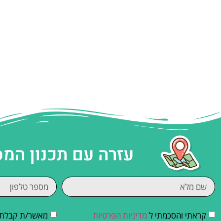
עזרה עם תכנון המ
קראתי והסכמתי ל
מדיניות הפרטיות
מאשר/ת קבלת די