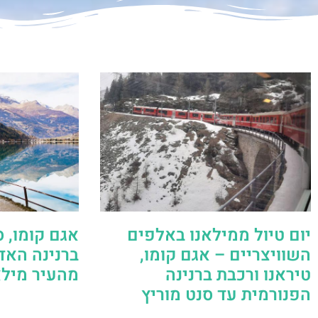
יום טיול ממילאנו באלפים
אגם קומו, ס
השוויצריים – אגם קומו,
ברנינה האדו
טיראנו ורכבת ברנינה
מהעיר מילא
הפנורמית עד סנט מוריץ