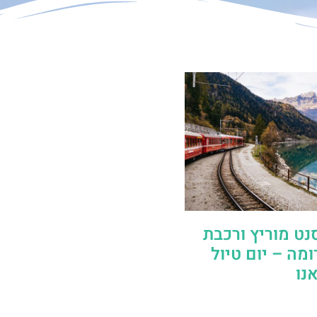
נט מוריץ ורכבת
מה – יום טיול
נו