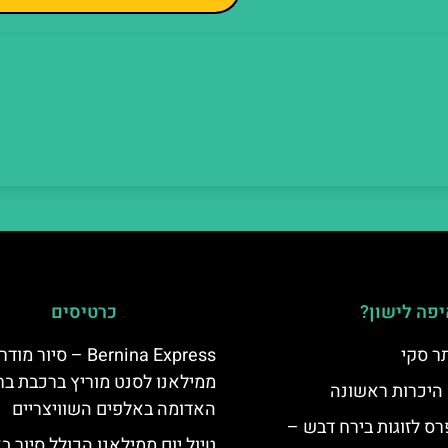
פה לישון?
כרטיסים
ר סקי
Bernina Express – סיור מוד
ממילאנו לסנט מוריץ ברכבת בר
 היכרות ראשונה
האדומה באלפים השוויצריים
ס לזוגות בירח דבש –
טיול יום ממילאנו הכולל סיור ב