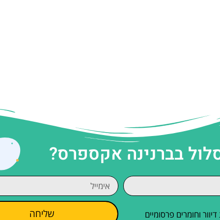
סלול בברנינה אקספרס?
שליחה
וור וחומרים פרסומיים