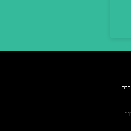
כבת
רה