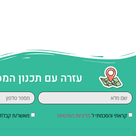
עזרה עם תכנון המ
קראתי והסכמתי ל
מדיניות הפרטיות
מאשר/ת קבלת די