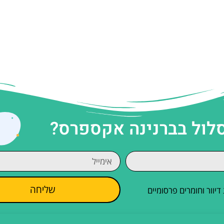
סלול בברנינה אקספרס?
שליחה
וור וחומרים פרסומיים