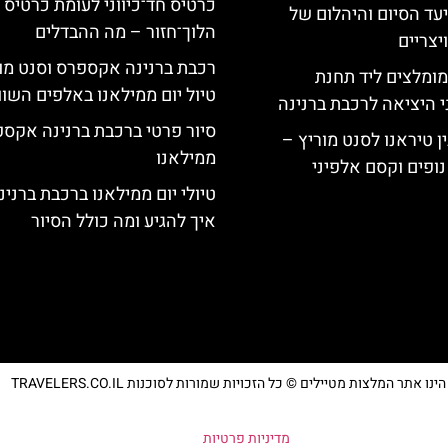
כרטיס חד־כיווני לעומת כרטיס
יעד הסיום והיהלום של
הלוך־חזור – מה ההבדלים
צריים
רכבת ברנינה אקספרס וסנט מו
מומלצים ליד תחנת
טיול יום ממילאנו באלפים השוו
י היציאה לרכבת ברנינה
סיור פרטי ברכבת ברנינה אקס
ן טיראנו לסנט מוריץ –
ממילאנו
נופים וקסם אלפיני
טיולי יום ממילאנו ברכבת ברנינ
איך להגיע ומה כולל הסיור
נו אתר המלצות מטיילים © כל הזכויות שמורות לסוכנות TRAVELERS.CO.IL
מדיניות פרטיות