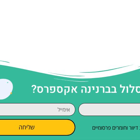
סלול בברנינה אקספרס?
שליחה
וור וחומרים פרסומיים