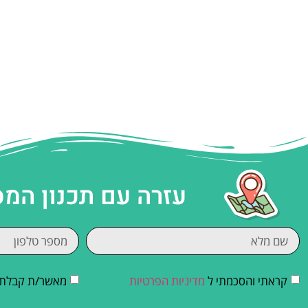
עזרה עם תכנון המ
קראתי והסכמתי ל
מדיניות הפרטיות
מאשר/ת קבלת די