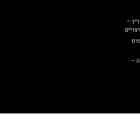
ריץ –
יצריים
פרס
ה –